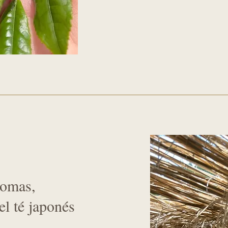
romas,
el té japonés